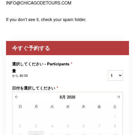
INFO@CHICAGODETOURS.COM
If you don't see it, check your spam folder.
今すぐ予約する
選択してください - Participants
*
量
から
$0.00
日付を選択してください
*
8月
2026
日
月
火
水
木
金
土
1
2
3
4
5
6
7
8