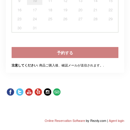
9
10
11
12
13
14
15
16
17
18
19
20
21
22
23
24
25
26
27
28
29
30
31
予約する
商品ご購入後、確認メールが送信されます。.
注意してください:
Online Reservation Software
by Rezdy.com |
Agent login