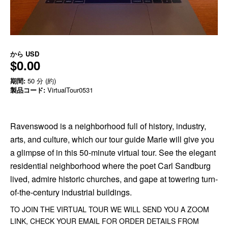
から
USD
$0.00
期間:
50 分 (約)
製品コード:
VirtualTour0531
Ravenswood is a neighborhood full of history, industry,
arts, and culture, which our tour guide Marie will give you
a glimpse of in this 50-minute virtual tour. See the elegant
residential neighborhood where the poet Carl Sandburg
lived, admire historic churches, and gape at towering turn-
of-the-century industrial buildings.
TO JOIN THE VIRTUAL TOUR WE WILL SEND YOU A ZOOM
LINK, CHECK YOUR EMAIL FOR ORDER DETAILS FROM