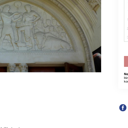
No
bi
ko