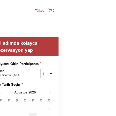
Türkçe
0
ki adımda kolayca
ezervasyon yap
yısını Girin Participants
*
et
n itibaren
0,00 $
r Tarih Seçin
*
Ağustos
2026
P
P
S
Ç
P
C
C
1