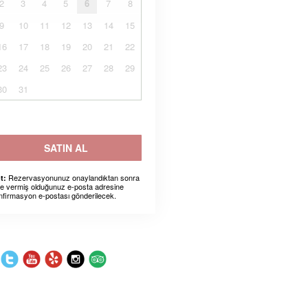
2
3
4
5
6
7
8
9
10
11
12
13
14
15
16
17
18
19
20
21
22
23
24
25
26
27
28
29
30
31
SATIN AL
Rezervasyonunuz onaylandıktan sonra
t:
ze vermiş olduğunuz e-posta adresine
nfirmasyon e-postası gönderilecek.