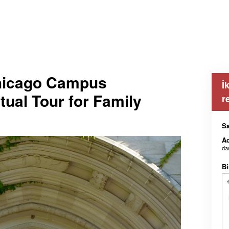
Chicago Campus
İ
tual Tour for Family
r
Sa
Ad
da
Bi