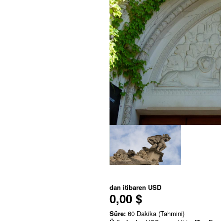
dan itibaren
USD
0,00 $
Süre:
60 Dakika (Tahmini)