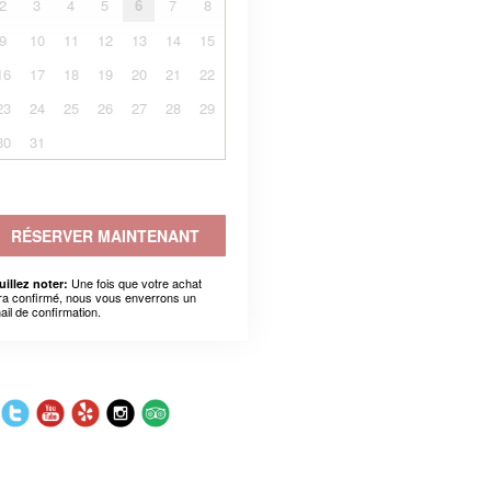
2
3
4
5
6
7
8
9
10
11
12
13
14
15
16
17
18
19
20
21
22
23
24
25
26
27
28
29
30
31
RÉSERVER MAINTENANT
Une fois que votre achat
uillez noter:
ra confirmé, nous vous enverrons un
ail de confirmation.