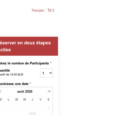
Français
0
éserver en deux étapes
aciles
trez le nombre de Participants
*
antité
partir de
12,00 $US
oisissez une date
*
août
2026
D
L
M
M
J
V
S
1