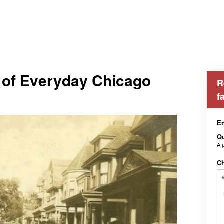
 of Everyday Chicago
R
f
En
Qu
À 
Ch